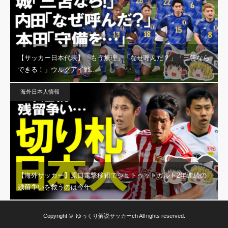
【サッカー日本代表】「もう無理」「なぜ呼んだ？」「三笘なら
できる！」ウルグアイ戦…
海外日本人情報
【海外サッカー】原口電撃移籍でシュトゥットガルト2年連続の
残留争いを救うのは今年…
Copyright ©
ゆっくり解説サッカーch
All rights reserved.