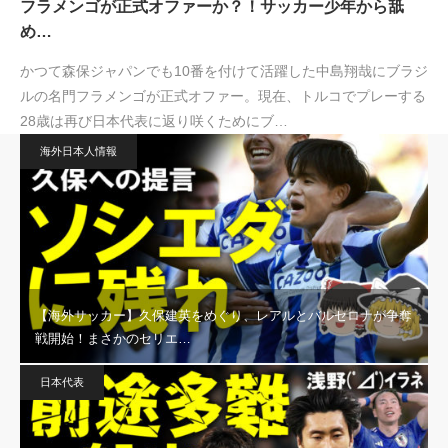
フラメンゴが正式オファーか？！サッカー少年から舐
め…
かつて森保ジャパンでも10番を付けて活躍した中島翔哉にブラジ
ルの名門フラメンゴが正式オファー。現在、トルコでプレーする
28歳は再び日本代表に返り咲くためにブ…
海外日本人情報
【海外サッカー】久保建英をめぐり、レアルとバルセロナが争奪
戦開始！まさかのセリエ…
日本代表