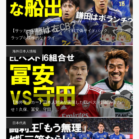
【サッカー日本代表】ウルグアイ戦で偽サイドバック、インナー
ラップら積極的なトライ…
海外日本人情報
【海外サッカー】日本人対決が実現したELベスト16組み合わ
せ！久保、冨安、守田、…
日本代表