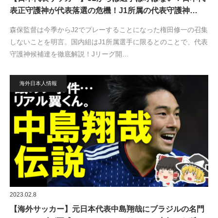
表正守護神が代表落選の危機！J1所属の代表守護神…
森保監督は今季からJ2でプレーすることになった権田修一の召集
しないことを明言。国内組はJ1所属選手に限るとのことで、代表
守護神候補達を徹底解説！Jリーグ開…
海外日本人情報
2023.02.8
【海外サッカー】元日本代表中島翔哉にブラジルの名門