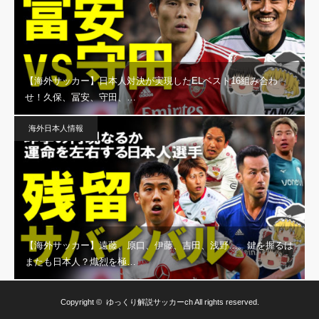
【海外サッカー】日本人対決が実現したELベスト16組み合わ
せ！久保、冨安、守田、…
海外日本人情報
【海外サッカー】遠藤、原口、伊藤、吉田、浅野…。鍵を握るは
またも日本人？熾烈を極…
Copyright ©
ゆっくり解説サッカーch
All rights reserved.