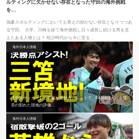
ルティングに欠かせない存在となった守田の海外挑戦
を…
強豪スポルティングにおいても替えの効かない存在となりつつあ
る守田。 大学、川崎を経て海外挑戦し日々成長し続ける男を支
えたある人物とは？ 幼少時代から今に至る…
海外日本人情報
【海外サッカー】三笘薫が先制点アシストで、FA杯8強入り！賛
否の割れた現地の評価…
海外日本人情報