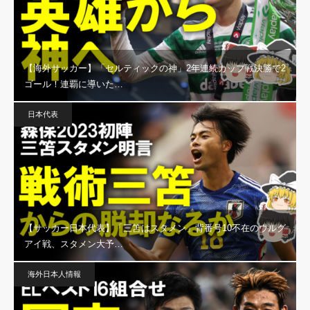
【海外サッカー】「セルティックの神」2年連続カップ戦決勝で2
ゴール！連覇に導いた…
日本代表
【サッカー日本代表】「三笘はスタメン」背番号10不在のウルグ
アイ戦、スタメン大予…
海外日本人情報