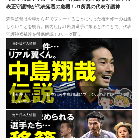
表正守護神が代表落選の危機！J1所属の代表守護神…
森保監督は今季からJ2でプレーすることになった権田修一の召集
しないことを明言。国内組はJ1所属選手に限るとのことで、代表
守護神候補達を徹底解説！Jリーグ開…
海外日本人情報
【海外サッカー】元日本代表中島翔哉にブラジルの名門フラメン
ゴが正式オファーか？！…
海外日本人情報