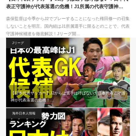
表正守護神が代表落選の危機！J1所属の代表守護神…
森保監督は今季からJ2でプレーすることになった権田修一の召集
しないことを明言。国内組はJ1所属選手に限るとのことで、代表
守護神候補達を徹底解説！Jリーグ開…
Jリーグ
【日本代表サッカー】J2からは選手は呼ばない！日本代表正守護
神が代表落選の危機！…
海外日本人情報