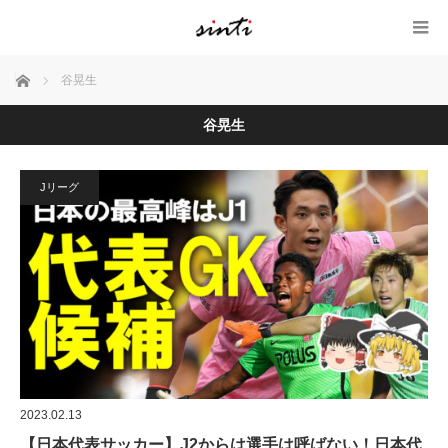
ホーム
谷晃生
谷晃生
Jリーグ
2023.02.13
【日本代表サッカー】J2からは選手は呼ばない！日本代